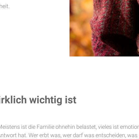
heit.
rklich wichtig ist
istens ist die Familie ohnehin belastet, vieles ist emotio
ntwort hat. Wer erbt was, wer darf was entscheiden, was 