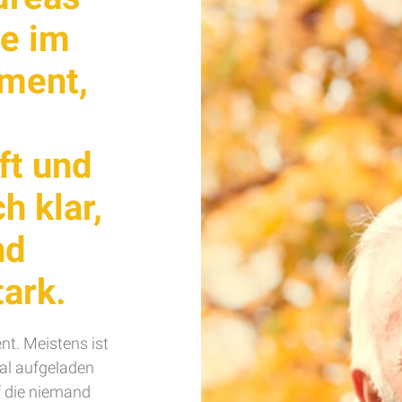
ie im
ament,
ft und
h klar,
nd
ark.
nt. Meistens ist
nal aufgeladen
f die niemand