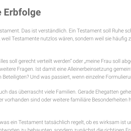
 Erbfolge
ament. Das ist verständlich. Ein Testament soll Ruhe scha
t, weil Testamente nutzlos wären, sondern weil sie häufig
s soll gerecht verteilt werden“ oder „meine Frau soll abge
rt weitere Fragen. Ist damit eine Alleinerbeinsetzung gem
gen Beteiligten? Und was passiert, wenn einzelne Formul
. Auch das überrascht viele Familien. Gerade Ehegatten geh
Kinder vorhanden sind oder weitere familiäre Besonderheite
, was ein Testament tatsächlich regelt, ob es wirksam is
l Antworten zu behaupten, sondern zunächst die richtigen Fr