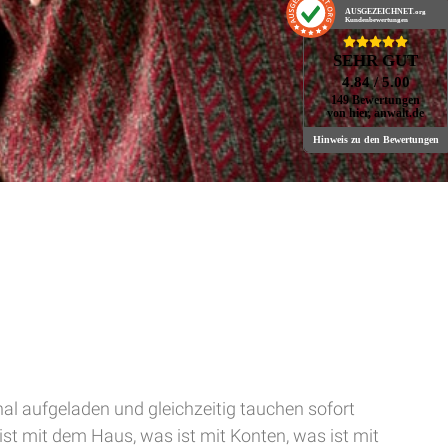
AUSGEZEICHNET
.org
Kundenbewertungen
SEHR GUT
4.84
/ 5.00
149 Bewertungen
von hier, anwalt.de
Hinweis zu den Bewertungen
nal aufgeladen und gleichzeitig tauchen sofort
ist mit dem Haus, was ist mit Konten, was ist mit