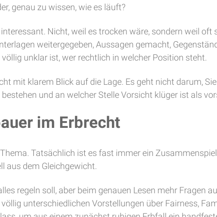
r, genau zu wissen, wie es läuft?
nteressant. Nicht, weil es trocken wäre, sondern weil oft
 Unterlagen weitergegeben, Aussagen gemacht, Gegenständ
llig unklar ist, wer rechtlich in welcher Position steht.
cht mit klarem Blick auf die Lage. Es geht nicht darum, S
bestehen und an welcher Stelle Vorsicht klüger ist als vor
auer im Erbrecht
 Thema. Tatsächlich ist es fast immer ein Zusammenspiel 
ell aus dem Gleichgewicht.
alles regeln soll, aber beim genauen Lesen mehr Fragen auf
t völlig unterschiedlichen Vorstellungen über Fairness, F
ass, um aus einem zunächst ruhigen Erbfall ein handfest