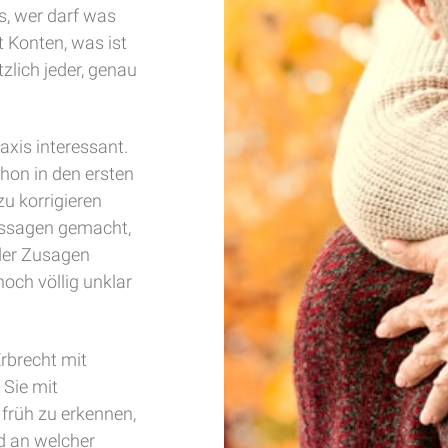
s, wer darf was
t Konten, was ist
lich jeder, genau
axis interessant.
chon in den ersten
u korrigieren
ussagen gemacht,
der Zusagen
och völlig unklar
Erbrecht mit
 Sie mit
früh zu erkennen,
d an welcher